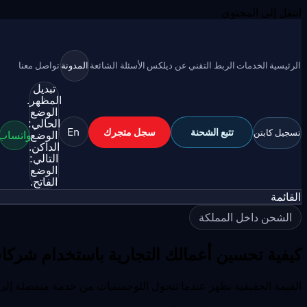
انتقل إلى المحتوى
الرئيسية
الخدمات
الربط التقني
عن ديلكس
الأسئلة الشائعة
المدونة
تواصل معنا
تبديل
المظهر.
الوضع
الحالي:
En
تتبع الشحنة
سجل متجرك
تسجيل كابتن
الوضع
واتساب
الداكن.
التالي:
الوضع
الفاتح.
القائمة
الشحن داخل المملكة
كيفية تحسين أعمالك التجارية باستخدام شرك
القيمة الحقيقية تظهر عندما تتحول اللوجستيات من خدمة منفصلة إل