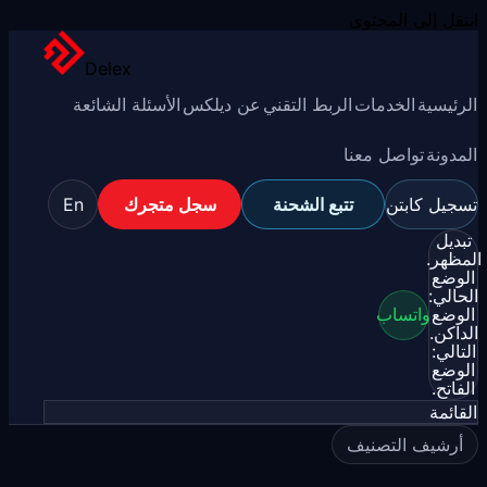
انتقل إلى المحتوى
Delex
الرئيسية
الخدمات
الربط التقني
عن ديلكس
الأسئلة الشائعة
المدونة
تواصل معنا
تسجيل كابتن
تتبع الشحنة
سجل متجرك
En
تبديل
المظهر.
الوضع
الحالي:
الوضع
واتساب
الداكن.
التالي:
الوضع
الفاتح.
القائمة
أرشيف التصنيف