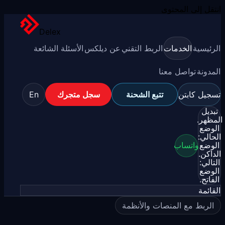
انتقل إلى المحتوى
Delex
الرئيسية
الخدمات
الربط التقني
عن ديلكس
الأسئلة الشائعة
المدونة
تواصل معنا
تسجيل كابتن
تتبع الشحنة
سجل متجرك
En
تبديل
المظهر.
الوضع
الحالي:
الوضع
واتساب
الداكن.
التالي:
الوضع
الفاتح.
القائمة
الربط مع المنصات والأنظمة