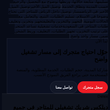
تسليمها، متابعة حالاتها، وربطها بوضوح مع التحصيل والرجيع
حسب المدينة ونطاق الخدمة.
توصيل الميل الأخير
توصيل الميل
الأخير في الرياض
مسار توصيل داخل الرياض للمتاجر التي تحتاج
وضوحا في الاستلام، تسليم الطلبات، التتبع، والتعامل مع
الحالات اليومية.
التجهيز والتخزين والتغليف
تجهيز وتخزين وتغليف
طلبات المتاجر في السعودية
خدمات تشغيلية تساعد المتجر
على ترتيب التخزين، تجهيز الطلبات، التغليف، وربط الشحن
ضمن مسار واحد واضح.
ابدأ الآن
حوّل احتياج متجرك إلى مسار تشغيل
واضح
شاركنا المدينة، حجم الطلبات، الخدمة المطلوبة، والمنصة
المستخدمة حتى يراجع الفريق النموذج الأنسب.
سجل متجرك
تواصل معنا
Delex
ديلكس شريك تشغيلي للمتاجر في جميع