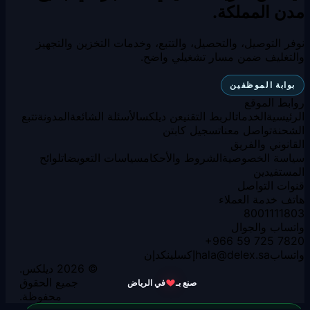
مدن المملكة.
نوفر التوصيل، والتحصيل، والتتبع، وخدمات التخزين والتجهيز
والتغليف ضمن مسار تشغيلي واضح.
بوابة الموظفين
روابط الموقع
الرئيسية
الخدمات
الربط التقني
عن ديلكس
الأسئلة الشائعة
المدونة
تتبع
الشحنة
تواصل معنا
تسجيل كابتن
القانوني والفريق
سياسة الخصوصية
الشروط والأحكام
سياسات التعويضات
لوائح
المستفيدين
قنوات التواصل
هاتف خدمة العملاء
8001111803
واتساب والجوال
+966 59 725 7820
واتساب
delex.sa
@
hala
إكس
لينكدإن
© 2026 ديلكس.
جميع الحقوق
صنع بـ
في الرياض
محفوظة.