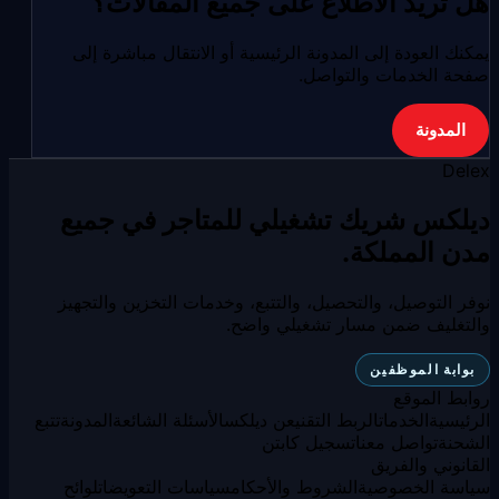
هل تريد الاطلاع على جميع المقالات؟
يمكنك العودة إلى المدونة الرئيسية أو الانتقال مباشرة إلى
صفحة الخدمات والتواصل.
المدونة
Delex
ديلكس شريك تشغيلي للمتاجر في جميع
مدن المملكة.
نوفر التوصيل، والتحصيل، والتتبع، وخدمات التخزين والتجهيز
والتغليف ضمن مسار تشغيلي واضح.
بوابة الموظفين
روابط الموقع
الرئيسية
الخدمات
الربط التقني
عن ديلكس
الأسئلة الشائعة
المدونة
تتبع
الشحنة
تواصل معنا
تسجيل كابتن
القانوني والفريق
سياسة الخصوصية
الشروط والأحكام
سياسات التعويضات
لوائح