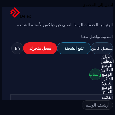
انتقل إلى المحتوى
Delex
الرئيسية
الخدمات
الربط التقني
عن ديلكس
الأسئلة الشائعة
المدونة
تواصل معنا
تسجيل كابتن
تتبع الشحنة
سجل متجرك
En
تبديل
المظهر.
الوضع
الحالي:
الوضع
واتساب
الداكن.
التالي:
الوضع
الفاتح.
القائمة
أرشيف الوسم