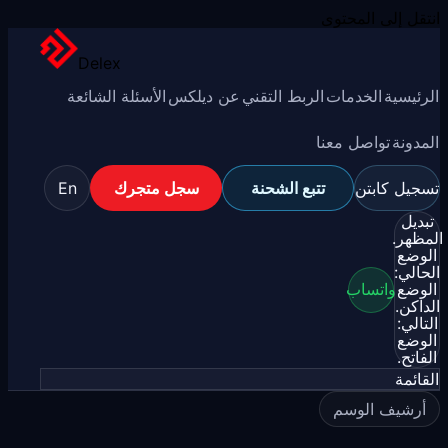
انتقل إلى المحتوى
Delex
الرئيسية
الخدمات
الربط التقني
عن ديلكس
الأسئلة الشائعة
المدونة
تواصل معنا
تسجيل كابتن
تتبع الشحنة
سجل متجرك
En
تبديل
المظهر.
الوضع
الحالي:
الوضع
واتساب
الداكن.
التالي:
الوضع
الفاتح.
القائمة
أرشيف الوسم