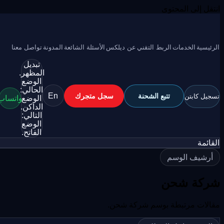
انتقل إلى المحتوى
الرئيسية
الخدمات
الربط التقني
عن ديلكس
الأسئلة الشائعة
المدونة
تواصل معنا
تبديل
المظهر.
الوضع
الحالي:
En
تسجيل كابتن
تتبع الشحنة
سجل متجرك
الوضع
واتساب
الداكن.
التالي:
الوضع
الفاتح.
القائمة
أرشيف الوسم
شركة شحن
مقالات مرتبطة بوسم شركة شحن.