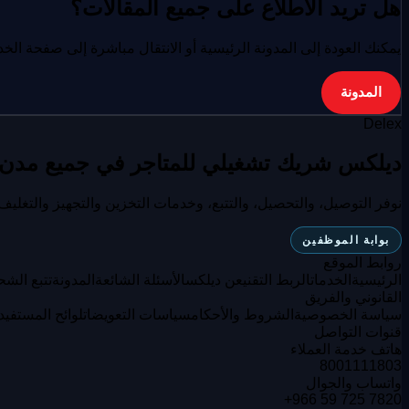
هل تريد الاطلاع على جميع المقالات؟
يمكنك العودة إلى المدونة الرئيسية أو الانتقال مباشرة إلى صفحة الخ
المدونة
Delex
ديلكس شريك تشغيلي للمتاجر في جميع مدن ا
نوفر التوصيل، والتحصيل، والتتبع، وخدمات التخزين والتجهيز والتغ
بوابة الموظفين
روابط الموقع
الرئيسية
الخدمات
الربط التقني
عن ديلكس
الأسئلة الشائعة
المدونة
تتبع الشح
القانوني والفريق
سياسة الخصوصية
الشروط والأحكام
سياسات التعويضات
لوائح المستفيد
قنوات التواصل
هاتف خدمة العملاء
8001111803
واتساب والجوال
+966 59 725 7820